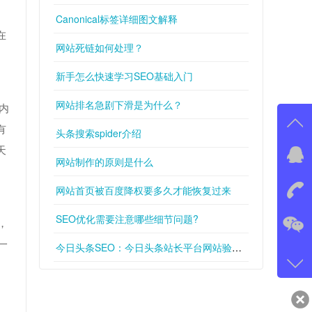
Canonical标签详细图文解释
在
网站死链如何处理？
新手怎么快速学习SEO基础入门
网站排名急剧下滑是为什么？
内
有
头条搜索spider介绍
天
在线
网站制作的原则是什么
我
网站首页被百度降权要多久才能恢复过来
在
SEO优化需要注意哪些细节问题?
，
一
今日头条SEO：今日头条站长平台网站验证说明
微信
gans
qq